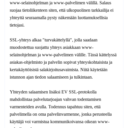
www-selainohjelman ja www-palvelimen välillä. Salaus
suojaa tietoliikenteen siten, että ulkopuolinen tarkkailija ei
yhteyttä seuraamalla pysty näkemään luottamuksellisia
tietojasi.
SSL-yhteys alkaa "turvakättelyllä", jolla saadaan
muodostettua suojattu yhteys asiakkaan www-
selainohjelman ja www-palvelimen välille. Tässä kättelyssä
asiakas-ohjelmisto ja palvelin sopivat yhteyskohtaisista ja
kertakäyttöisistä salakirjoitusavaimista. Niitä käytetään
istunnon ajan tiedon salaamiseen ja tulkintaan.
Yhteyden salaamisen lisäksi EV SSL-protokolla
mahdollistaa palvelutarjoajan vahvan todentamisen
varmenteiden avulla. Todennus tapahtuu siten, että
palvelimella on oma palvelinvarmenne, jonka perusteella
käyttäjä voi varmistua kommunikoivansa oikean www-