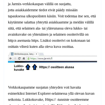
ja Jarmix-verkkokaupan välillä on suojattu,
jotta asiakkaidemme tiedot eivät päädy missään
tapauksessa ulkopuolisten käsiin. Voit todentaa itse sen, että
käytämme salattua yhteyttä asiakkaamme ja meidän välillä
siitä, että selaimen ala- tai yläreunassa oleva lukko- tai
avainkuvake on yhtenäinen ja selaimen osoiterivillä on
http:n asemasta https. Lisäksi osoiterivi on kokonaan tai
osittain vihreä kuten alla oleva kuva osoittaa.
Verkkokaupamme suojatun yhteyden voit havaita
esimerkiksi Internet Explorer-selaimessa yllä olevan kuvan
seikoista. Lukkokuvake, Https:// -tunniste osoitteemme