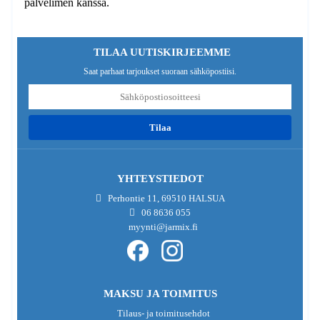
palvelimen kanssa.
TILAA UUTISKIRJEEMME
Saat parhaat tarjoukset suoraan sähköpostiisi.
tilaa
YHTEYSTIEDOT
Perhontie 11, 69510 HALSUA
06 8636 055
myynti@jarmix.fi
MAKSU JA TOIMITUS
Tilaus- ja toimitusehdot