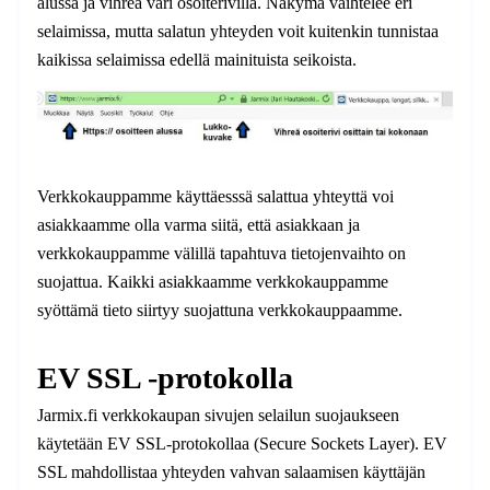
alussa ja vihreä väri osoiterivillä. Näkymä vaihtelee eri
selaimissa, mutta salatun yhteyden voit kuitenkin tunnistaa
kaikissa selaimissa edellä mainituista seikoista.
Verkkokauppamme käyttäesssä salattua yhteyttä voi
asiakkaamme olla varma siitä, että asiakkaan ja
verkkokauppamme välillä tapahtuva tietojenvaihto on
suojattua. Kaikki asiakkaamme verkkokauppamme
syöttämä tieto siirtyy suojattuna verkkokauppaamme.
EV SSL -protokolla
Jarmix.fi verkkokaupan sivujen selailun suojaukseen
käytetään EV SSL-protokollaa (Secure Sockets Layer). EV
SSL mahdollistaa yhteyden vahvan salaamisen käyttäjän