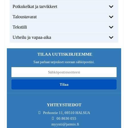
Potkukelkat ja tarvikkeet
Taloustavarat
Tekstiili
Urheilu ja vapaa-aika
TILAA UUTISKIRJEEMME
Saat parhaat tarjoukset suoraan sähköpostiisi.
tilaa
YHTEYSTIEDOT
Perhontie 11, 69510 HALSUA
06 8636 055
myynti@jarmix.fi