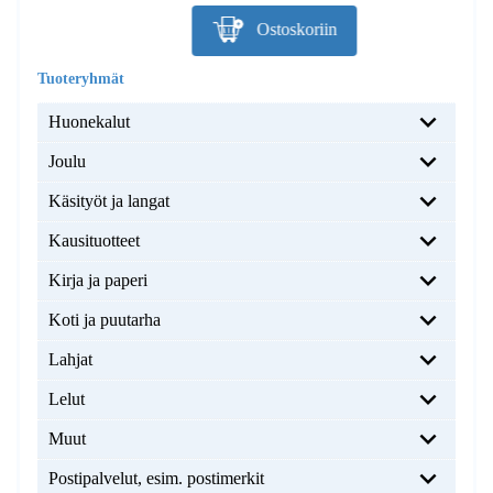
Ostoskoriin
Huonekalut
Joulu
Käsityöt ja langat
Kausituotteet
Kirja ja paperi
Koti ja puutarha
Lahjat
Lelut
Muut
Postipalvelut, esim. postimerkit