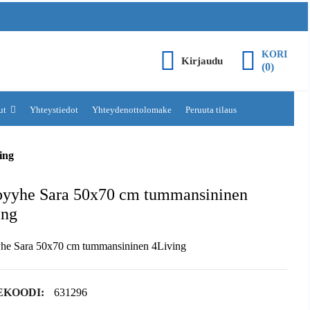
KORI
Kirjaudu
(0)
lut
Yhteystiedot
Yhteydenottolomake
Peruuta tilaus
ing
pyyhe Sara 50x70 cm tummansininen
ing
he Sara 50x70 cm tummansininen 4Living
EKOODI:
631296