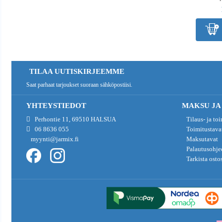
TILAA UUTISKIRJEEMME
Saat parhaat tarjoukset suoraan sähköpostiisi.
YHTEYSTIEDOT
MAKSU JA
Perhontie 11, 69510 HALSUA
Tilaus- ja to
06 8636 055
Toimitustava
myynti@jarmix.fi
Maksutavat
Palautusohje
Tarkista osto