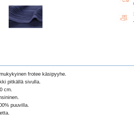
mukykyinen frotee käsipyyhe.
ki pitkällä sivulla.
0 cm.
sininen.
00% puuvilla.
etta.