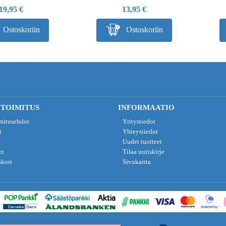
19,95 €
13,95 €
Ostoskoriin
Ostoskoriin
 TOIMITUS
INFORMAATIO
imitusehdot
Yritystiedot
t
Yhteystiedot
Uudet tuotteet
et
Tilaa uutiskirje
skori
Sivukartta