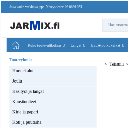
Joka kodin verkkokauppa. Yhteystiedot: 06 8636 055
Koko tuotevalikoima
Langat
ESLA-potkukelkat
Tekstiili
Huonekalut
Joulu
Käsityöt ja langat
Kausituotteet
Kirja ja paperi
Koti ja puutarha