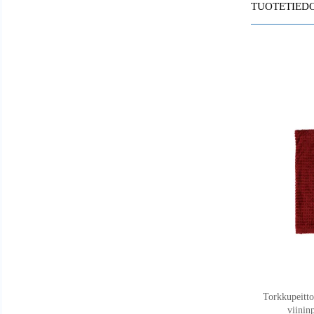
TUOTETIED
Torkkupeitt
viinin