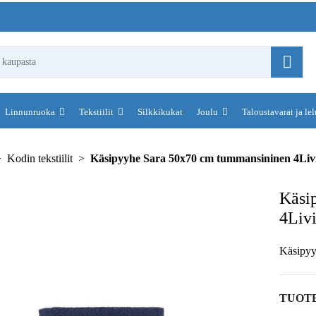
Linnunruoka
Tekstiilit
Silkkikukat
Joulu
Taloustavarat ja le
Kodin tekstiilit
Käsipyyhe Sara 50x70 cm tummansininen 4Liv
Käsi
4Liv
Käsipyy
TUOT