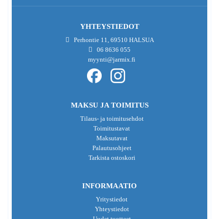
YHTEYSTIEDOT
Perhontie 11, 69510 HALSUA
06 8636 055
myynti@jarmix.fi
MAKSU JA TOIMITUS
Tilaus- ja toimitusehdot
Toimitustavat
Maksutavat
Palautusohjeet
Tarkista ostoskori
INFORMAATIO
Yritystiedot
Yhteystiedot
Uudet tuotteet