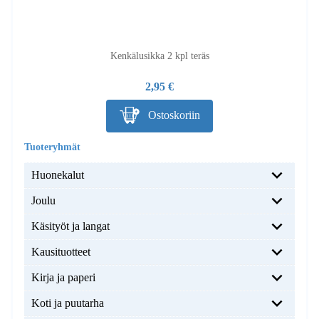
Kenkälusikka 2 kpl teräs
2,95 €
Ostoskoriin
Huonekalut
Joulu
Käsityöt ja langat
Kausituotteet
Kirja ja paperi
Koti ja puutarha