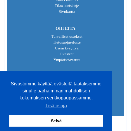
Tilaa uutiskirje
Sivukartta
OHJEITA
Turvalliset ostokset
Tietosuojaseloste
Usein kysyttyä
Evästeet
Ympäristövastuu
Sivustomme käyttää evästeitä taataksemme
Sivustomme käyttää evästeitä taataksemme
sinulle parhaimman mahdollisen
sinulle parhaimman mahdollisen
kokemuksen verkkopaupassamme.
kokemuksen verkkopaupassamme.
Lisätietoja
Lisätietoja
2026 © Jarmix.fi - Kaikki oikeudet pidätetään.
|
Tilauksen
peruuttaminen
Selvä
Selvä