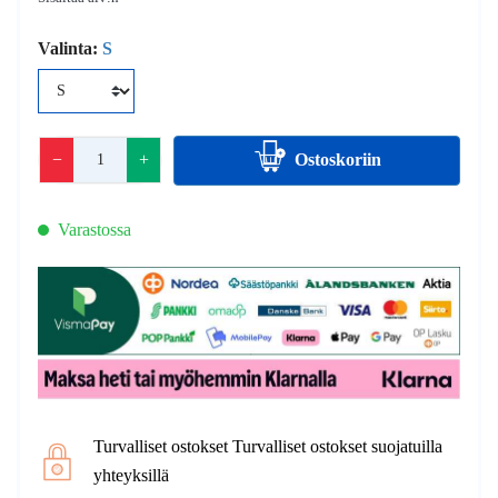
Valinta:
S
−
+
Ostoskoriin
Varastossa
Turvalliset ostokset Turvalliset ostokset suojatuilla
yhteyksillä