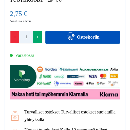
TUOTEKOODI:
294470
2,75 €
Sisältää alv:n
−
+
Ostoskoriin
Varastossa
Turvalliset ostokset Turvalliset ostokset suojatuilla
yhteyksillä
Nopeat toimitukset Kello 12 mennessä tulleet