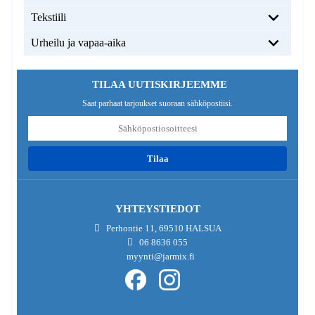
Tekstiili
Urheilu ja vapaa-aika
TILAA UUTISKIRJEEMME
Saat parhaat tarjoukset suoraan sähköpostiisi.
tilaa
YHTEYSTIEDOT
Perhontie 11, 69510 HALSUA
06 8636 055
myynti@jarmix.fi