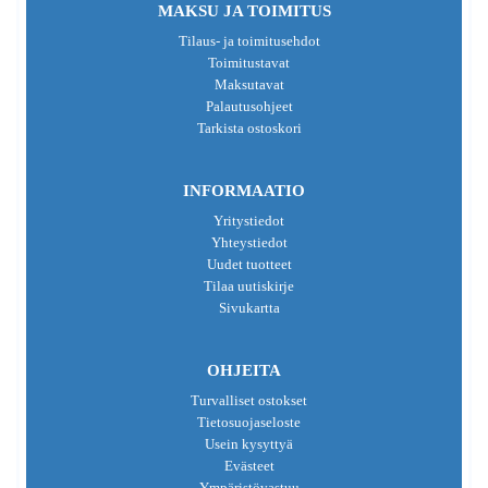
MAKSU JA TOIMITUS
Tilaus- ja toimitusehdot
Toimitustavat
Maksutavat
Palautusohjeet
Tarkista ostoskori
INFORMAATIO
Yritystiedot
Yhteystiedot
Uudet tuotteet
Tilaa uutiskirje
Sivukartta
OHJEITA
Turvalliset ostokset
Tietosuojaseloste
Usein kysyttyä
Evästeet
Ympäristövastuu