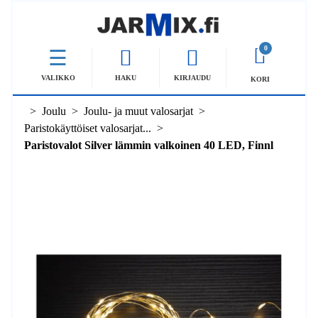
0
VALIKKO
HAKU
KIRJAUDU
KORI
Joulu
Joulu- ja muut valosarjat
Paristokäyttöiset valosarjat...
Paristovalot Silver lämmin valkoinen 40 LED, Finnl