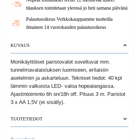
tilauksen toimitetaan yleensä jo heti samana päivänä
Palautusoikeus Verkkokauppamme tuotteilla
ilmainen 14 vuorokauden palautusoikeus
KUVAUS
Monikäyttöiset paristovalot soveltuvat mm.
tunnelmavalaistuksen luomiseen, erilaisiin
asetelmiin ja askarteluun. Tekniset tiedot: 40 kpl
lämmin valkoista LED- valoa hopealangassa.
Ajastintoiminto 6h on/18h off. Pituus 3 m. Paristot
3 x AA 1,5V (ei sisälly).
TUOTETIEDOT