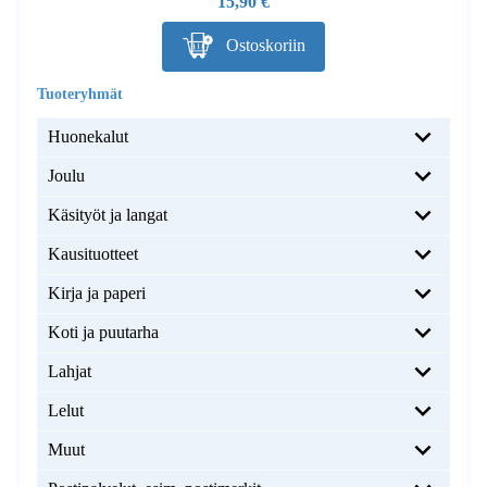
15,90 €
Ostoskoriin
Huonekalut
Joulu
Käsityöt ja langat
Kausituotteet
Kirja ja paperi
Koti ja puutarha
Lahjat
Lelut
Muut