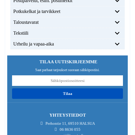
Postipalvelut, esim. postimerkit
Potkukelkat ja tarvikkeet
Taloustavarat
Tekstiili
Urheilu ja vapaa-aika
TILAA UUTISKIRJEEMME
Saat parhaat tarjoukset suoraan sähköpostiisi.
tilaa
YHTEYSTIEDOT
Perhontie 11, 69510 HALSUA
06 8636 055