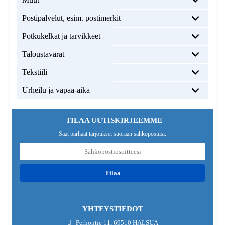
Postipalvelut, esim. postimerkit
Potkukelkat ja tarvikkeet
Taloustavarat
Tekstiili
Urheilu ja vapaa-aika
TILAA UUTISKIRJEEMME
Saat parhaat tarjoukset suoraan sähköpostiisi.
tilaa
YHTEYSTIEDOT
Perhontie 11, 69510 HALSUA