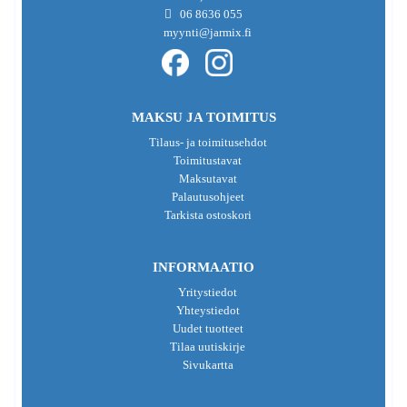
06 8636 055
myynti@jarmix.fi
MAKSU JA TOIMITUS
Tilaus- ja toimitusehdot
Toimitustavat
Maksutavat
Palautusohjeet
Tarkista ostoskori
INFORMAATIO
Yritystiedot
Yhteystiedot
Uudet tuotteet
Tilaa uutiskirje
Sivukartta