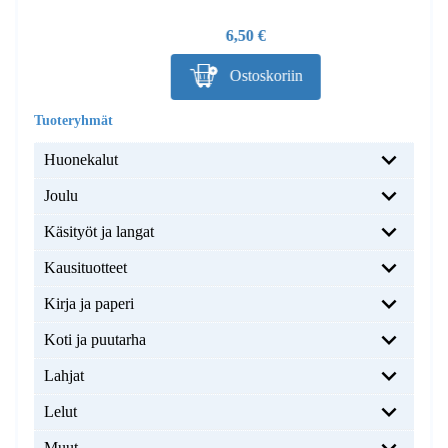
6,50 €
Ostoskoriin
Huonekalut
Joulu
Käsityöt ja langat
Kausituotteet
Kirja ja paperi
Koti ja puutarha
Lahjat
Lelut
Muut