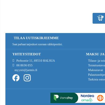
TILAA UUTISKIRJEEMME
Saat parhaat tarjoukset suoraan sähköpostiisi.
YHTEYSTIEDOT
MAKSU JA
Perhontie 11, 69510 HALSUA
Tilaus- ja to
06 8636 055
Toimitustava
myynti@jarmix.fi
Maksutavat
Palautusohje
Tarkista osto