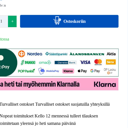
alv:n
+
Ostoskoriin
tossa
Turvalliset ostokset Turvalliset ostokset suojatuilla yhteyksillä
Nopeat toimitukset Kello 12 mennessä tulleet tilauksen
toimitetaan yleensä jo heti samana päivänä