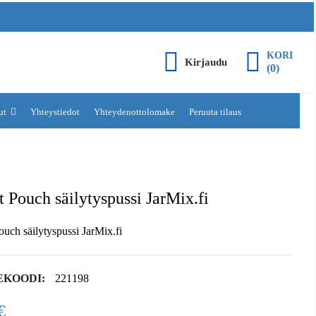
KORI
Kirjaudu
(0)
lut
Yhteystiedot
Yhteydenottolomake
Peruuta tilaus
 Pouch säilytyspussi JarMix.fi
uch säilytyspussi JarMix.fi
EKOODI:
221198
€