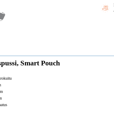
spussi, Smart Pouch
krokuitu
m
cm
m
natus