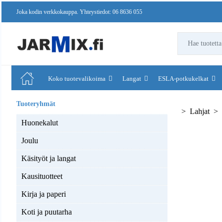
Joka kodin verkkokauppa. Yhteystiedot: 06 8636 055
Koko tuotevalikoima
Langat
ESLA-potkukelkat
Lahjat
Huonekalut
Joulu
Käsityöt ja langat
Kausituotteet
Kirja ja paperi
Koti ja puutarha