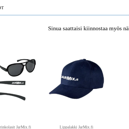
OT
Sinua saattaisi kiinnostaa myös nä
inkolasit JarMix.fi
Lippalakki JarMix.fi