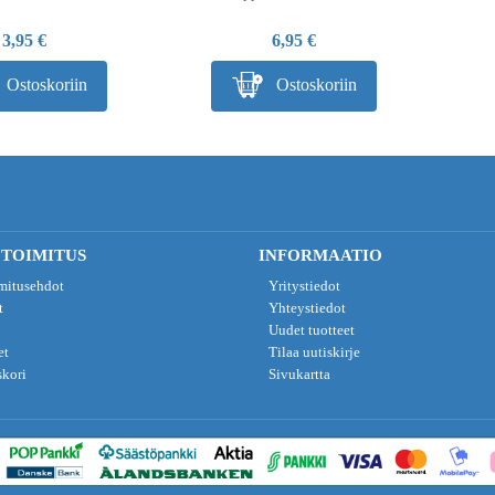
3,95 €
6,95 €
Ostoskoriin
Ostoskoriin
 TOIMITUS
INFORMAATIO
imitusehdot
Yritystiedot
t
Yhteystiedot
Uudet tuotteet
et
Tilaa uutiskirje
skori
Sivukartta