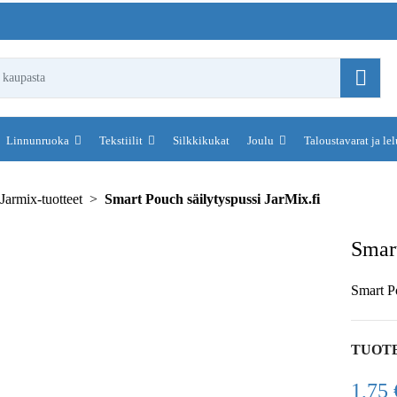
Linnunruoka
Tekstiilit
Silkkikukat
Joulu
Taloustavarat ja le
Jarmix-tuotteet
Smart Pouch säilytyspussi JarMix.fi
Smart
Smart Po
TUOT
1,75 