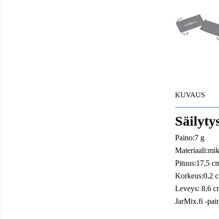
KUVAUS
Säilyty
Paino:7 g
Materiaali:mi
Pituus:17,5 c
Korkeus:0,2 
Leveys: 8,6 c
JarMix.fi -pai