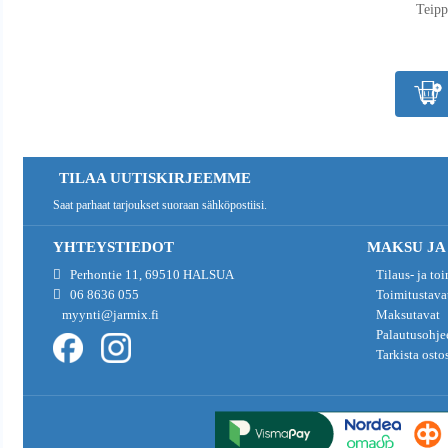
Teipp
TILAA UUTISKIRJEEMME
Saat parhaat tarjoukset suoraan sähköpostiisi.
YHTEYSTIEDOT
MAKSU JA
Perhontie 11, 69510 HALSUA
Tilaus- ja to
06 8636 055
Toimitustava
myynti@jarmix.fi
Maksutavat
Palautusohje
Tarkista osto