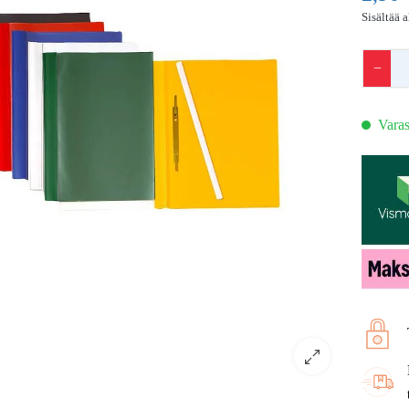
Sisältää 
−
Varas