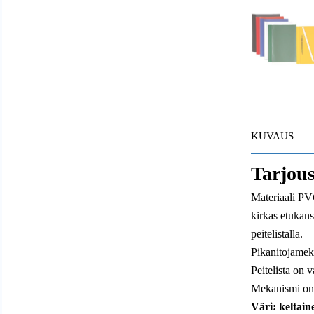
KUVAUS
Tarjou
Materiaali PV
kirkas etukans
peitelistalla.
Pikanitojameka
Peitelista on v
Mekanismi on 
Väri: keltain