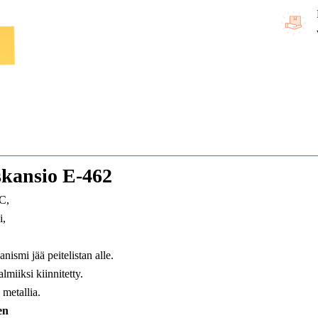
skansio E-462
C,
i,
nismi jää peitelistan alle.
almiiksi kiinnitetty.
metallia.
en