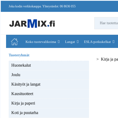
Joka kodin verkkokauppa. Yhteystiedot: 06 8636 055
Koko tuotevalikoima
Langat
ESLA-potkukelkat
Kirja ja p
Huonekalut
Joulu
Käsityöt ja langat
Kausituotteet
Kirja ja paperi
Koti ja puutarha