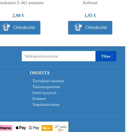
jouskansio E-462 punainen
Kulkuset
2,90 €
1,95 €
Ostoskoriin
Ostoskoriin
tilaa
OHJEITA
Turvalliset ostokset
Tietosuojaseloste
Usein kysyttyä
Evästeet
Ympäristövastuu