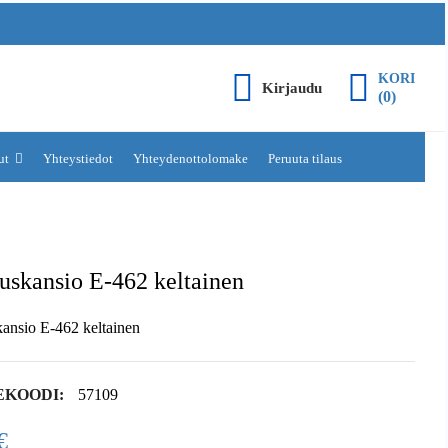
KORI
Kirjaudu
(0)
lut
Yhteystiedot
Yhteydenottolomake
Peruuta tilaus
uskansio E-462 keltainen
kansio E-462 keltainen
EKOODI:
57109
€