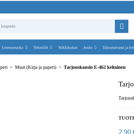
Linnunruoka
Tekstiilit
Silkkikukat
Joulu
Taloustavarat ja le
aperi
Muut (Kirja ja paperi)
Tarjouskansio E-462 keltainen
Tarjo
Tarjous
TUOT
2,90 