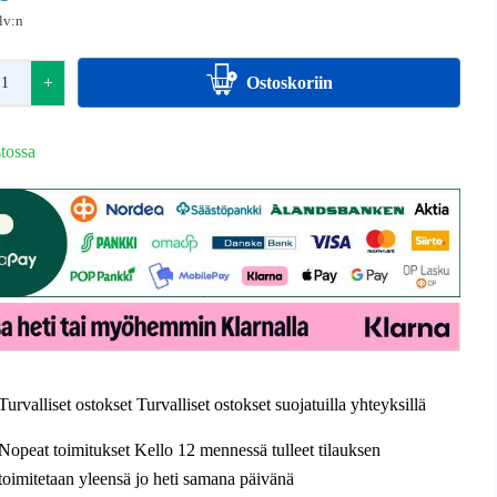
alv:n
+
Ostoskoriin
tossa
Turvalliset ostokset Turvalliset ostokset suojatuilla yhteyksillä
Nopeat toimitukset Kello 12 mennessä tulleet tilauksen
toimitetaan yleensä jo heti samana päivänä