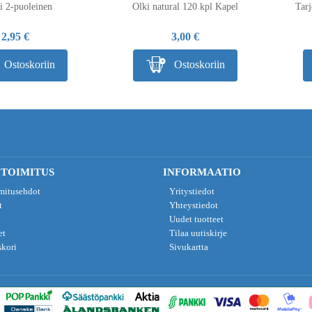
i 2-puoleinen
Olki natural 120 kpl Kapel
Tar
2,95 €
3,00 €
Ostoskoriin
Ostoskoriin
 TOIMITUS
INFORMAATIO
imitusehdot
Yritystiedot
t
Yhteystiedot
Uudet tuotteet
et
Tilaa uutiskirje
skori
Sivukartta