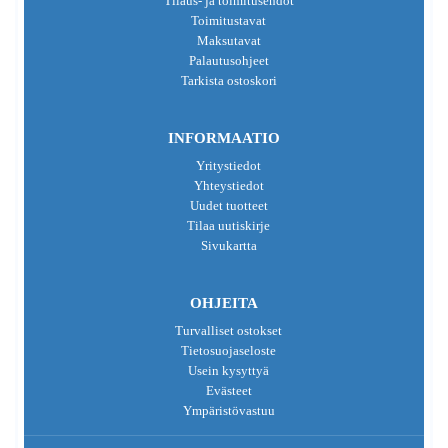
Tilaus- ja toimitusehdot
Toimitustavat
Maksutavat
Palautusohjeet
Tarkista ostoskori
INFORMAATIO
Yritystiedot
Yhteystiedot
Uudet tuotteet
Tilaa uutiskirje
Sivukartta
OHJEITA
Turvalliset ostokset
Tietosuojaseloste
Usein kysyttyä
Evästeet
Ympäristövastuu