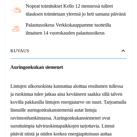
Nopeat toimitukset Kello 12 mennessä tulleet
tilauksen toimitetaan yleensä jo heti samana päivänä
Palautusoikeus Verkkokauppamme tuotteilla
ilmainen 14 vuorokauden palautusoikeus
KUVAUS
Auringonkukan siemenet
Lintujen ulkoruokinta kannattaa aloittaa ensilumen tullessa
ja ruokintaa tulee jatkaa aina kevääseen saakka sillä talven
kovilla pakkasilla lintujen energiatarve on suuri. Tarjoamalla
linnuille auringonkukansiemeniä autat lintuja
ravinnonhankinnassa. Auringonkukansiemenet ovat
suosituimpia talviruokintapaikkojen tarjottavia. Linnut
pitävät niistä ja niiden korkea energiapitoisuus auttaa