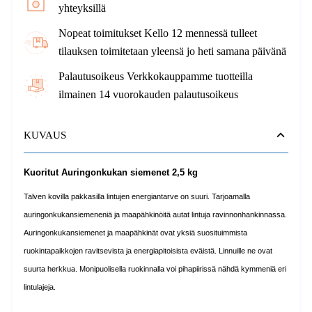
yhteyksillä
Nopeat toimitukset Kello 12 mennessä tulleet
tilauksen toimitetaan yleensä jo heti samana päivänä
Palautusoikeus Verkkokauppamme tuotteilla
ilmainen 14 vuorokauden palautusoikeus
KUVAUS
Kuoritut Auringonkukan siemenet 2,5 kg
Talven kovilla pakkasilla lintujen energiantarve on suuri. Tarjoamalla
auringonkukansiemeneniä ja maapähkinöitä autat lintuja ravinnonhankinnassa.
Auringonkukansiemenet ja maapähkinät ovat yksiä suosituimmista
ruokintapaikkojen ravitsevista ja energiapitoisista eväistä. Linnuille ne ovat
suurta herkkua. Monipuolisella ruokinnalla voi pihapiirissä nähdä kymmeniä eri
lintulajeja.