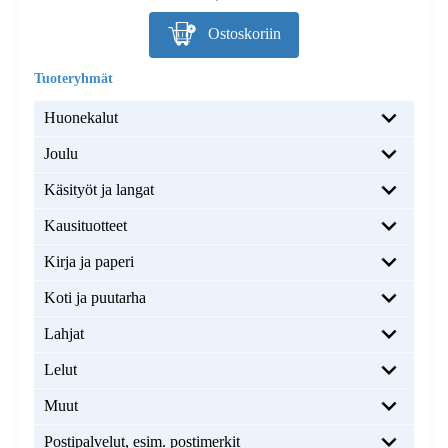
Ostoskoriin
Huonekalut
Joulu
Käsityöt ja langat
Kausituotteet
Kirja ja paperi
Koti ja puutarha
Lahjat
Lelut
Muut
Postipalvelut, esim. postimerkit