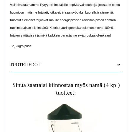
Valikoimastamamme löytyy eri lintulajeille sopivia vaihtoehtoja, joissa on otettu
huomioon myös ne lintulajit, jotka eivät saa syödyksi kuorellisia siemeniä.
Kuoritut siemenet tarjoavat linnuille energiapitoisen ravinnon pitäen samalla
ruokintapaikan siistimpänä. Kuoritut auringonkukan siemenet ovat 100 %
lintujen syötävissä ja mikä kaikkein parasta, ne eivät roskaa ollenkaan!
- 2,5 kg:n pussi
TUOTETIEDOT
Sinua saattaisi kiinnostaa myös nämä (4 kpl)
tuotteet: