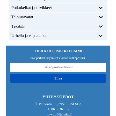
Potkukelkat ja tarvikkeet
Taloustavarat
Tekstiili
Urheilu ja vapaa-aika
TILAA UUTISKIRJEEMME
Saat parhaat tarjoukset suoraan sähköpostiisi.
tilaa
YHTEYSTIEDOT
Perhontie 11, 69510 HALSUA
06 8636 055
myynti@jarmix.fi