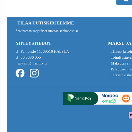
TILAA UUTISKIRJEEMME
Saat parhaat tarjoukset suoraan sähköpostiisi.
YHTEYSTIEDOT
MAKSU JA
Perhontie 11, 69510 HALSUA
Tilaus- ja to
06 8636 055
Toimitustava
myynti@jarmix.fi
Maksutavat
Palautusohje
Tarkista osto