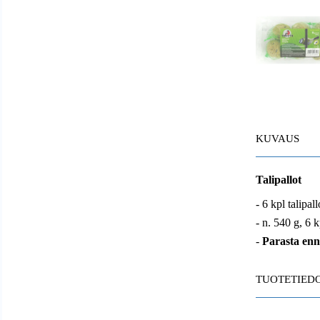
KUVAUS
Talipallot
- 6 kpl talipal
- n. 540 g, 6 
-
Parasta enn
TUOTETIED