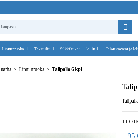
Linnunruoka
Tekstiilit
Silkkikukat
Joulu
Taloustavarat ja le
utarha
Linnunruoka
Talipallo 6 kpl
Talip
Talipall
TUOT
1,95 