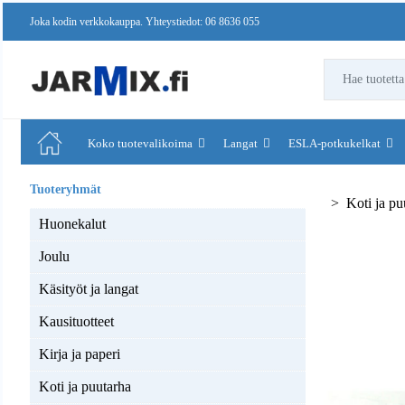
Joka kodin verkkokauppa. Yhteystiedot: 06 8636 055
Koko tuotevalikoima
Langat
ESLA-potkukelkat
Koti ja pu
Huonekalut
Joulu
Käsityöt ja langat
Kausituotteet
Kirja ja paperi
Koti ja puutarha