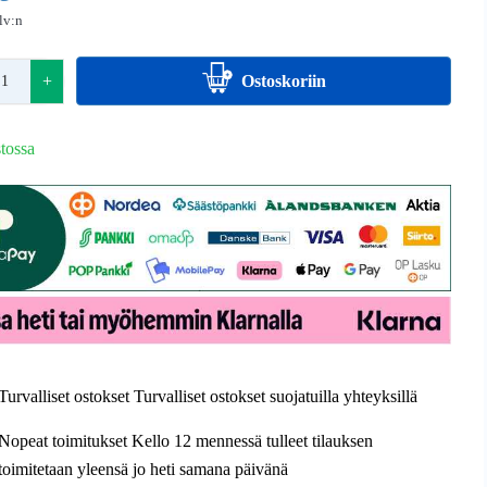
alv:n
+
Ostoskoriin
tossa
Turvalliset ostokset Turvalliset ostokset suojatuilla yhteyksillä
Nopeat toimitukset Kello 12 mennessä tulleet tilauksen
toimitetaan yleensä jo heti samana päivänä