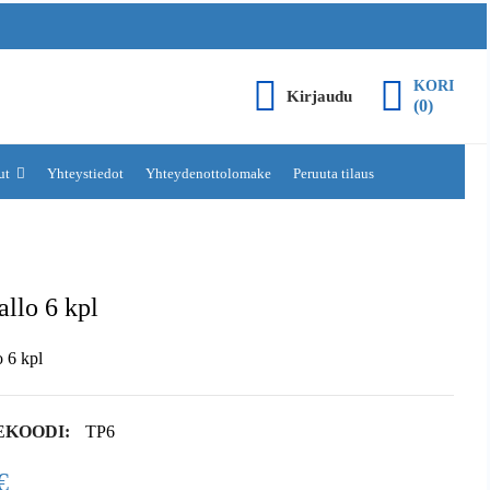
KORI
Kirjaudu
(0)
lut
Yhteystiedot
Yhteydenottolomake
Peruuta tilaus
allo 6 kpl
o 6 kpl
EKOODI:
TP6
€