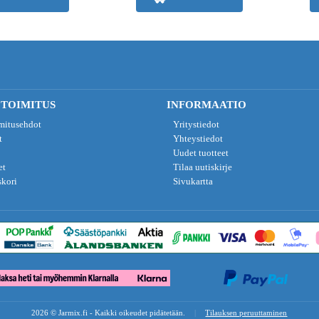
 TOIMITUS
INFORMAATIO
imitusehdot
Yritystiedot
t
Yhteystiedot
Uudet tuotteet
et
Tilaa uutiskirje
skori
Sivukartta
2026 © Jarmix.fi - Kaikki oikeudet pidätetään.
|
Tilauksen peruuttaminen