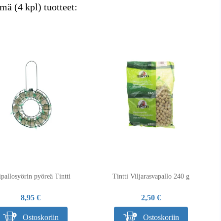
mä (4 kpl) tuotteet:
ipallosyörin pyöreä Tintti
Tintti Viljarasvapallo 240 g
8,95 €
2,50 €
Ostoskoriin
Ostoskoriin