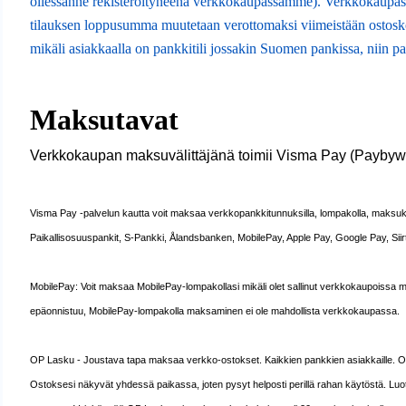
ollessanne rekisteröityneenä verkkokaupassamme). Verkkokaupassa 
tilauksen loppusumma muutetaan verottomaksi viimeistään ostosko
mikäli asiakkaalla on pankkitili jossakin Suomen pankissa, niin 
Maksutavat
Verkkokaupan maksuvälittäjänä toimii Visma Pay (Paybyway
Visma Pay -palvelun kautta voit maksaa verkkopankkitunnuksilla, lompakolla, maksuko
Paikallisosuuspankit, S-Pankki, Ålandsbanken, MobilePay, Apple Pay, Google Pay, Siirto
MobilePay: Voit maksaa MobilePay-lompakollasi mikäli olet sallinut verkkokaupoissa m
epäonnistuu, MobilePay-lompakolla maksaminen ei ole mahdollista verkkokaupassa.
OP Lasku - Joustava tapa maksaa verkko-ostokset. Kaikkien pankkien asiakkaille. OP
Ostoksesi näkyvät yhdessä paikassa, joten pysyt helposti perillä rahan käytöstä. Luot