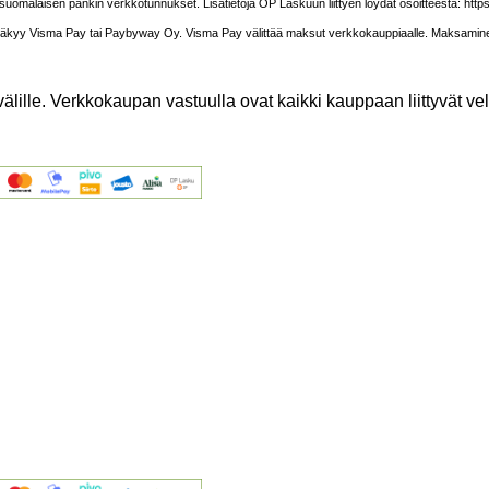
 suomalaisen pankin verkkotunnukset. Lisätietoja OP Laskuun liittyen löydät osoitteesta: ht
na näkyy Visma Pay tai Paybyway Oy. Visma Pay välittää maksut verkkokauppiaalle. Maksaminen 
lle. Verkkokaupan vastuulla ovat kaikki kauppaan liittyvät velv