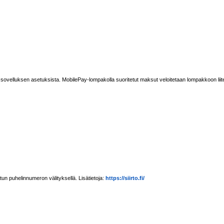
ovelluksen asetuksista. MobilePay-lompakolla suoritetut maksut veloitetaan lompakkoon liite
tun puhelinnumeron välityksellä. Lisätietoja:
https://siirto.fi/