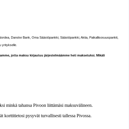
ordea, Danske Bank, Oma Säästöpankki, Säästöpankki, Aktia, Paikallisosuuspankit,
yritykselle.
aamme, jotta maksu kirjautuu järjestelmäämme heti maksetuksi. Mikäli
eksi minkä tahansa Pivoon liittämäsi maksuvälineen.
orttitietosi pysyvät turvallisesti tallessa Pivossa.