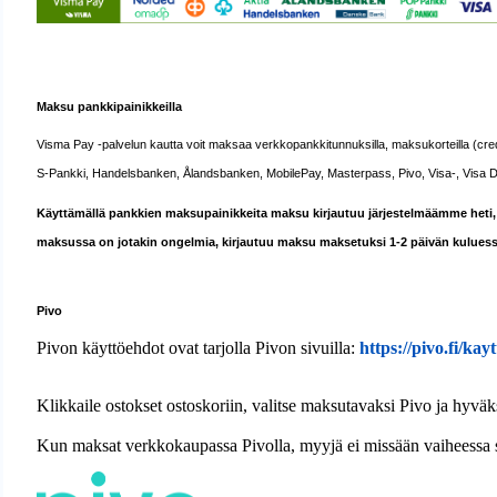
Maksu pankkipainikkeilla
Visma Pay -palvelun kautta voit maksaa verkkopankkitunnuksilla, maksukorteilla (credi
S-Pankki, Handelsbanken, Ålandsbanken, MobilePay, Masterpass, Pivo, Visa-, Visa Debi
Käyttämällä pankkien maksupainikkeita maksu kirjautuu järjestelmäämme heti, 
maksussa on jotakin ongelmia, kirjautuu maksu maksetuksi 1-2 päivän kuluess
Pivo
Pivon käyttöehdot ovat tarjolla Pivon sivuilla:
https://pivo.fi/ka
Klikkaile ostokset ostoskoriin, valitse maksutavaksi Pivo ja hyv
Kun maksat verkkokaupassa Pivolla, myyjä ei missään vaiheessa saa 