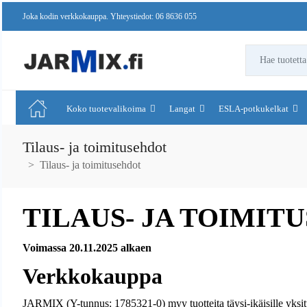
Joka kodin verkkokauppa. Yhteystiedot: 06 8636 055
Koko tuotevalikoima
Langat
ESLA-potkukelkat
Tilaus- ja toimitusehdot
Tilaus- ja toimitusehdot
TILAUS- JA TOIMIT
Voimassa 20.11.2025 alkaen
Verkkokauppa
JARMIX (Y-tunnus: 1785321-0) myy tuotteita täysi-ikäisille yksit