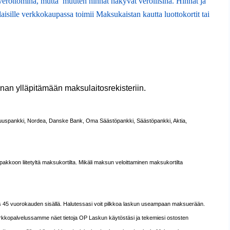
verottomina, mutta muuten hinnat näkyvät verollisina. Hinnat ja
lle verkkokaupassa toimii Maksukaistan kautta luottokortit tai
nan ylläpitämään maksulaitosrekisteriin.
 Osuuspankki, Nordea, Danske Bank, Oma Säästöpankki, Säästöpankki, Aktia,
kkoon liitetyltä maksukortilta. Mikäli maksun veloittaminen maksukortilta
is 45 vuorokauden sisällä. Halutessasi voit pilkkoa laskun useampaan maksuerään.
 Verkkopalvelussamme näet tietoja OP Laskun käytöstäsi ja tekemiesi ostosten