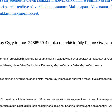
kirjautuneena olevat asiakkaat näkevät kaikki hinnat reaaliaikaisesti 
rissa rekisteröityessä verkkokauppaamme. Maksutapana Ahvenanmaalaisi
pankkien maksupainikkeet.
 Oy, y-tunnus 2486559-4), joka on rekisteröity Finanssivalvon
rteilla (credit/debit), laskulla tai osamaksulla. Käytettävissä ovat seuraavat maksutavat:
, Klarna, Visa-, Visa Debit-, Visa Electron-, MasterCard- ja Debit MasterCard -kortit.
aksamisen sovelluksen asetuksista. MobilePay-lompakolla suoritetut maksut veloitetaan lompa
 Laskulla voit tehdä enintään 5 000 euron suuruisia ostoksia ja maksaa ne korottomasti po
torajan avulla pidät kulutuksen haluamissasi rajoissa. Saat laskut kätevästi sähköpostiisi.