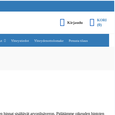
KORI
Kirjaudu
(0)
lut
Yhteystiedot
Yhteydenottolomake
Peruuta tilaus
en hinnat sisältävät arvonlisäveron. Pidätämme oikeuden hintojen