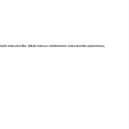
tyltä maksukortilta. Mikäli maksun veloittaminen maksukortilta epäonnistuu,