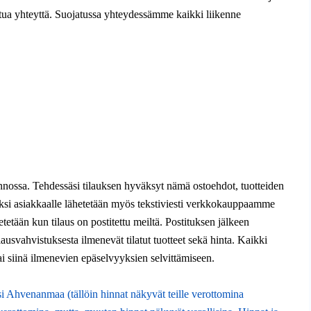
ua yhteyttä. Suojatussa yhteydessämme kaikki liikenne
minnossa. Tehdessäsi tilauksen hyväksyt nämä ostoehdot, tuotteiden
isäksi asiakkaalle lähetetään myös tekstiviesti verkkokauppaamme
etään kun tilaus on postitettu meiltä. Postituksen jälkeen
lausvahvistuksesta ilmenevät tilatut tuotteet sekä hinta. Kaikki
ai siinä ilmenevien epäselvyyksien selvittämiseen.
i Ahvenanmaa (tällöin hinnat näkyvät teille verottomina