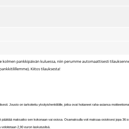
lämme kolmen pankkipäivän kuluessa, niin perumme automaattisesti tilaukse
nkkitilillemme). Kiitos tilauksesta!
sesti. Jousto on tarkoitettu yksityishenkilöille, jotka ovat hoitaneet raha-asiansa moitteettoma
voit päättää maksatko sen kokonaan vai osissa. Osamaksulla voit maksaa ostoksesi jopa 36:
 veloitetaan 2,90 euron laskutuslisä.