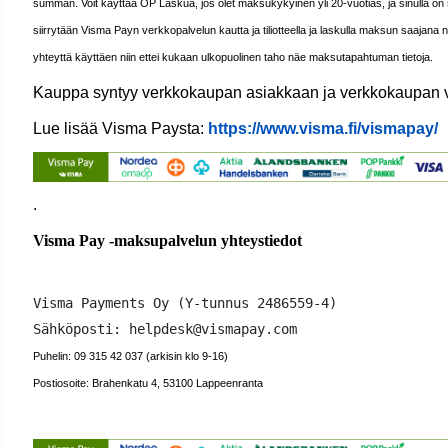
summan. Voit käyttää OP Laskua, jos olet maksukykyinen yli 20-vuotias, ja sinulla on
siirrytään Visma Payn verkkopalvelun kautta ja tiliotteella ja laskulla maksun saaja
yhteyttä käyttäen niin ettei kukaan ulkopuolinen taho näe maksutapahtuman tietoja.
Kauppa syntyy verkkokaupan asiakkaan ja verkkokaupan väli
Lue lisää Visma Paysta:
https://www.visma.fi/vismapay/
.
Visma Pay -maksupalvelun yhteystiedot
Visma Payments Oy (Y-tunnus 2486559-4)
Sähköposti: helpdesk@vismapay.com
Puhelin: 09 315 42 037 (arkisin klo 9-16)
Postiosoite: Brahenkatu 4, 53100 Lappeenranta