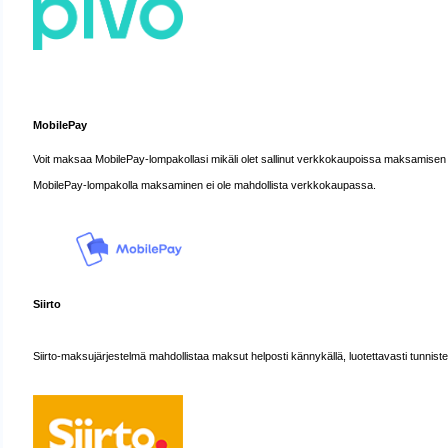
MobilePay
Voit maksaa MobilePay-lompakollasi mikäli olet sallinut verkkokaupoissa maksamisen s
MobilePay-lompakolla maksaminen ei ole mahdollista verkkokaupassa.
Siirto
Siirto-maksujärjestelmä mahdollistaa maksut helposti kännykällä, luotettavasti tunniste