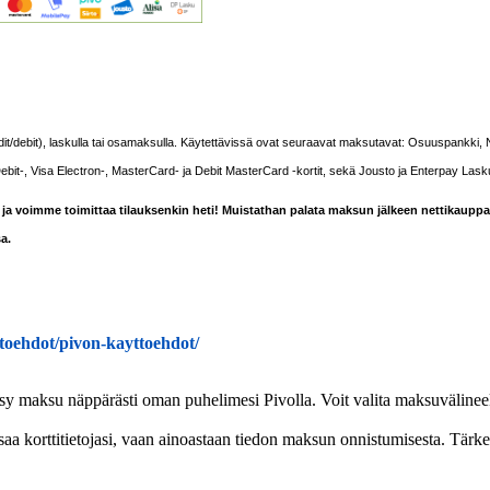
t/debit), laskulla tai osamaksulla.
Käytettävissä ovat seuraavat maksutavat: Osuuspankki, N
t-, Visa Electron-, MasterCard- ja Debit MasterCard -kortit, sekä Jousto ja Enterpay Lasku 
ja voimme toimittaa tilauksenkin heti! Muistathan palata maksun jälkeen nettikaupp
a.
yttoehdot/pivon-kayttoehdot/
äksy maksu näppärästi oman puhelimesi Pivolla. Voit valita maksuväline
korttitietojasi, vaan ainoastaan tiedon maksun onnistumisesta. Tärkeät k