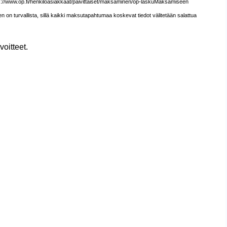
tps://www.op.fi/henkiloasiakkaat/paivittaiset/maksaminen/op-laskuMaksamiseen
on turvallista, sillä kaikki maksutapahtumaa koskevat tiedot välitetään salattua
oitteet.