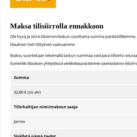
Maksa tilisiirrolla ennakkoon
Ole hyvä ja siirrä tilisiirron/laskun osoittama summa pankkitilillemme
tilauksen heti tilityksen saatuamme.
Maksu suoritetaan tekemällä laskun summaa vastaava tilisiirto seuraaval
Esimerkki tilauksen yhteydessä verkkokaupastamme saamastanne tilisiirro
Summa
32,80 € (sis alv)
Tilinhaltijan nimi/maksun saaja
Jarmix
Sisällytä nämä tiedot