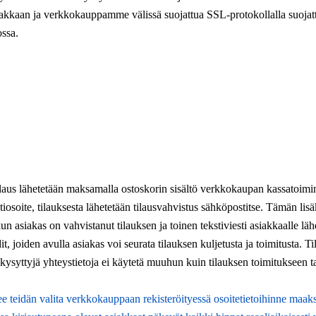
kkaan ja verkkokauppamme välissä suojattua SSL-protokollalla suojatt
ssa.
n. Tilaus lähetetään maksamalla ostoskorin sisältö verkkokaupan kassatoi
tiosoite, tilauksesta lähetetään tilausvahvistus sähköpostitse. Tämän l
siakas on vahvistanut tilauksen ja toinen tekstiviesti asiakkaalle lähet
t, joiden avulla asiakas voi seurata tilauksen kuljetusta ja toimitusta. Ti
ä kysyttyjä yhteystietoja ei käytetä muuhun kuin tilauksen toimitukseen t
teidän valita verkkokauppaan rekisteröityessä osoitetietoihinne maaks