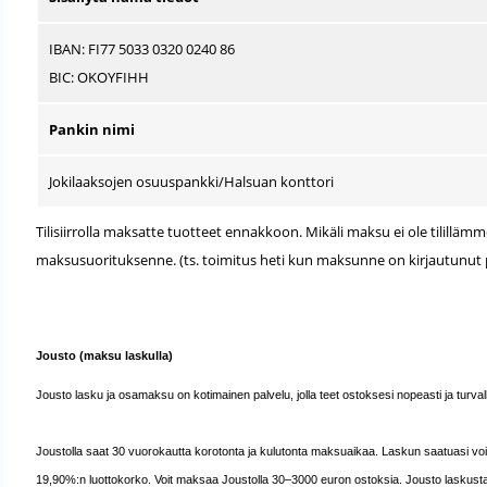
IBAN: FI77 5033 0320 0240 86
BIC: OKOYFIHH
Pankin nimi
Jokilaaksojen osuuspankki/Halsuan konttori
Tilisiirrolla maksatte tuotteet ennakkoon. Mikäli maksu ei ole tilil
maksusuorituksenne. (ts. toimitus heti kun maksunne on kirjautunut pa
Jousto (maksu laskulla)
Jousto lasku ja osamaksu on kotimainen palvelu, jolla teet ostoksesi nopeasti ja turvalli
Joustolla saat 30 vuorokautta korotonta ja kulutonta maksuaikaa. Laskun saatuasi 
19,90%:n luottokorko. Voit maksaa Joustolla 30–3000 euron ostoksia.
Jousto laskusta