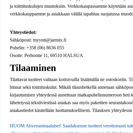
ja toimituskulujen muutoksiin. Verkkokaupassamme käytetään asia
verkkokauppamme ja asiakkaan välillä tapahtuu suojatussa muodo
Yhteystiedot:
Sähköposti:
myynti@jarmix.fi
Puhelin: +358 (06) 8636 055
Osoite: Perhontie 11, 69510 HALSUA
Tilaaminen
Tilattavat tuotteet valitaan kotisivuilla lisäämällä ne ostoskorii
hinnat sekä toimituskulut. Mikäli tilaushetkellä annetaan sähköpos
kirjautumisen yhteydessä annettuun matkapuhelinnumeroon heti kun a
lähetetyssä tekstiviestissä asiakas saa myös pakettien seurantakoodi
asiakastiedot käsitellään luottamuksellisesti. Tilauksen yhteydess
HUOM Ahvenanmaalaiset! Saadaksenne tuotteet verottomasti tulee 