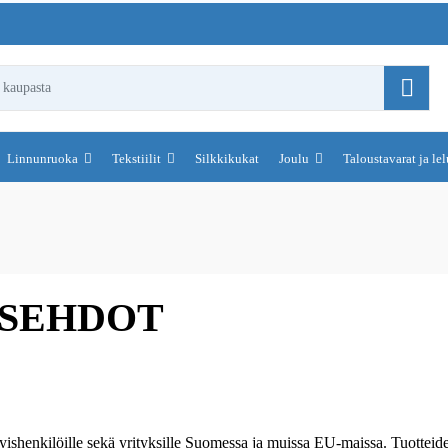
Linnunruoka
Tekstiilit
Silkkikukat
Joulu
Taloustavarat ja le
USEHDOT
yishenkilöille sekä yrityksille Suomessa ja muissa EU-maissa. Tuotteid